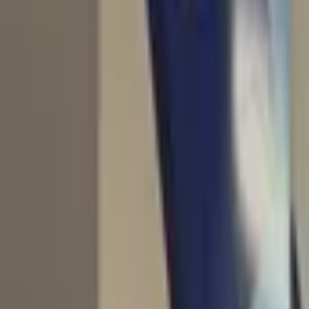
o
7
ad
somos
Miami
Politica
 tu Visa
Inmigración
 y Respuestas
Dinero
as Reglas
EEUU
s
Más