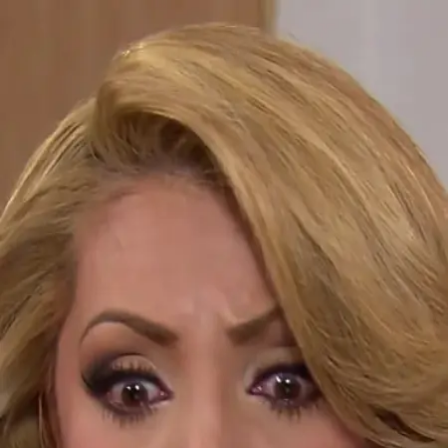
¡A ti no te importa que yo ande en microbús!
Más